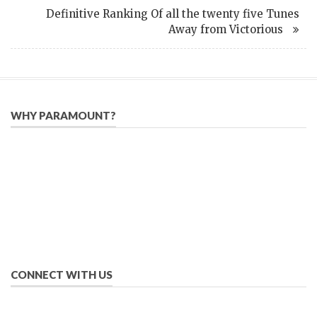
Definitive Ranking Of all the twenty five Tunes
Away from Victorious
WHY PARAMOUNT?
Since 2005, we have helped publishers, associations, and non-
profit organizations use email, social media, and digital
strategies to reach constituents in an effective, affordable
manner.
We provide solutions to successfully drive your business into
the future of eMarketing.
CONNECT WITH US