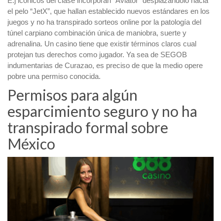
E.j icónicos del clase incorporan “Aviator” desplazándolo hacia
el pelo “JetX”, que hallan establecido nuevos estándares en los
juegos y no ha transpirado sorteos online por la patologí­a del
túnel carpiano combinación única de maniobra, suerte y
adrenalina. Un casino tiene que existir términos claros cual
protejan tus derechos como jugador. Ya sea de SEGOB
indumentarias de Curazao, es preciso de que la medio opere
pobre una permiso conocida.
Permisos para algún
esparcimiento seguro y no ha
transpirado formal sobre
México