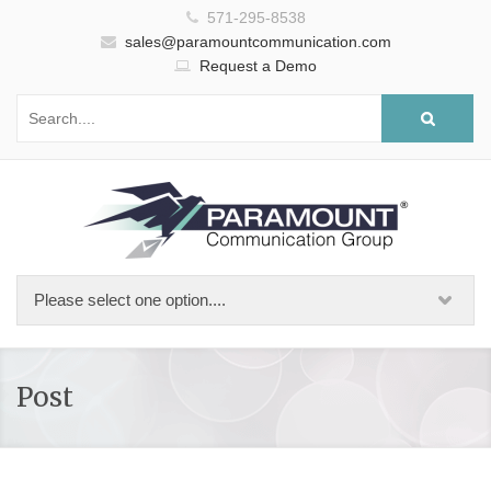
571-295-8538
sales@paramountcommunication.com
Request a Demo
Post