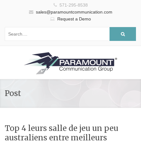
571-295-8538
sales@paramountcommunication.com
Request a Demo
Post
Top 4 leurs salle de jeu un peu
australiens entre meilleurs