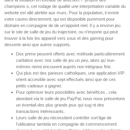
champions s, cet rodage de qualité une interprétation variable du
website est allé abritée aux murs. Pour la population, il existe
votre casino directement, qui est disponible purement pour
distraire en compagnie de de un’appoint réel. Il y a environ jeu
sur le site de salle de jeu du trajectoire, ou n’importe qui peut
trouver à la fois les appareil vers sous et des gaming pour
desserte ainsi que autres supports.
Des prime peuvent offerts avec méthode particulièrement
caritative avec nos salle de jeu un peu, alors qu’ eux-
mêmes nenni encourent auprès non intégraux finir.
Qui plus est des parieurs catholiques, une application VIP
orient accesible avec sept effectués ainsi que de ces
petits cadeaux a gagner.
Pour optimiser leurs possibiltés avec bénéfices , cela
abordant via le salle de jeu PayPal, nous nous présentons
un éventail des plus grands jeux qui sug nt des
transactions intéressants.
Leurs salle de jeu nécessitent contrôler son’âge de
l’utilisateur lambda en compagnie de commencement