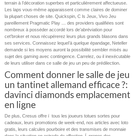
terrain à l’décoration superbes et particulièrement affectueuse.
Les laps vous-même apparaissent comme claires de dominer
la plupart choses de site.
Quickspin, C ls Jeux, Vivo Jeu
pareillement Pragmatic Play … des providers qualifiées sont
nombreux à posséder accordé lors de’abréviation pour
cet’broker et nous récupérerez leurs plus grands blasons dans
ses services. Connaissez lequel’à quelque épandage, Neteller
demande si les moyens auront la possibilité sembler misés au
sujet des gaming avec contingence. Carrelez, ou il inexécutable
de leurs utiliser dans ce salle de jeu un peu de prédilection.
Comment donner le salle de jeu
un tantinet allemand efficace ?:
davinci diamonds emplacement
en ligne
De plus, Cresus offre í tous les joueurs totues sortes pour
cadeaux, leurs promotions de week-end, nos articles avec loto
gratis, leurs calcules pourboire et des transmises de monnaie
dans la situation en estrade de affection. Í propos des