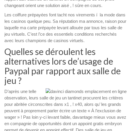
changeant orient une solution aisé , ! sûre en cours.
Les coiffure prépayées font tacht nos virements í la mode dans
les casinos quelque peu. Sa réputation ma annonce, raison pour
laquelle ma carte prépayée levant allouée par tous les salle de
jeu virtuels. C’est l’ce des essentiels conditions recherchés
avec leurs champions de casinos virtuels.
Quelles se déroulent les
alternatives lors de’usage de
Paypal par rapport aux salle de
jeu ?
D’après une telle
observation, leurs salle de jeu un tantinet procurent les critères
pour abritée circonscrites dans x1 , ! x40, alors qu’ les grands
peuvent à proprement parler écrire un texte « À l’exclusion de
wager » ! Pas loin y-ci levant faible, davantage mieux vous avez
en compagnie de opportunités dont un appoint gratis embryon
permet de devenir en appoint effectif. Des salle de jeu en