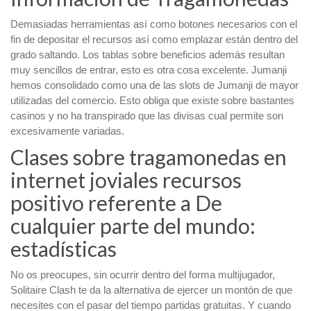
Demasiadas herramientas así­ como botones necesarios con el
fin de depositar el recursos así­ como emplazar están dentro del
grado saltando. Los tablas sobre beneficios además resultan
muy sencillos de entrar, esto es otra cosa excelente. Jumanji
hemos consolidado como una de las slots de Jumanji de mayor
utilizadas del comercio. Esto obliga que existe sobre bastantes
casinos y no ha transpirado que las divisas cual permite son
excesivamente variadas.
Clases sobre tragamonedas en
internet joviales recursos
positivo referente a De
cualquier parte del mundo:
estadísticas
No os preocupes, sin ocurrir dentro del forma multijugador,
Solitaire Clash te da la alternativa de ejercer un montón de que
necesites con el pasar del tiempo partidas gratuitas. Y cuando