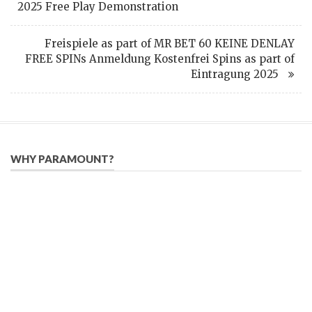
2025 Free Play Demonstration
Freispiele as part of MR BET 60 KEINE DENLAY
FREE SPINs Anmeldung Kostenfrei Spins as part of
Eintragung 2025
WHY PARAMOUNT?
Since 2005, we have helped publishers, associations, and non-
profit organizations use email, social media, and digital
strategies to reach constituents in an effective, affordable
manner.
We provide solutions to successfully drive your business into
the future of eMarketing.