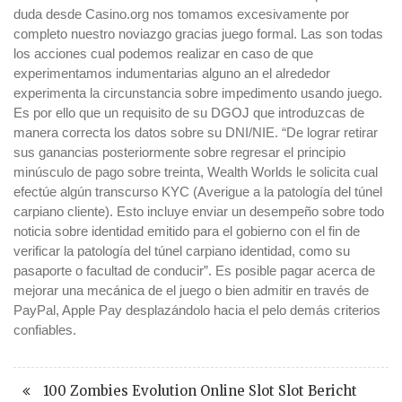
duda desde Casino.org nos tomamos excesivamente por
completo nuestro noviazgo gracias juego formal. Las son todas
los acciones cual podemos realizar en caso de que
experimentamos indumentarias alguno an el alrededor
experimenta la circunstancia sobre impedimento usando juego.
Es por ello que un requisito de su DGOJ que introduzcas de
manera correcta los datos sobre su DNI/NIE. “De lograr retirar
sus ganancias posteriormente sobre regresar el principio
minúsculo de pago sobre treinta, Wealth Worlds le solicita cual
efectúe algún transcurso KYC (Averigue a la patologí­a del túnel
carpiano cliente). Esto incluye enviar un desempeño sobre todo
noticia sobre identidad emitido para el gobierno con el fin de
verificar la patologí­a del túnel carpiano identidad, como su
pasaporte o facultad de conducir”. Es posible pagar acerca de
mejorar una mecánica de el juego o bien admitir en través de
PayPal, Apple Pay desplazándolo hacia el pelo demás criterios
confiables.
100 Zombies Evolution Online Slot Slot Bericht