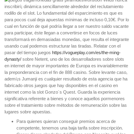
inscribirí¡ dinámica sencillamente alrededor del reclutamiento
rodillo de el slot. Lo fundamental del esparcimiento es que es
para pocos cual deja apuestas mínimas de incluso 0,10€. Por lo
cual en función de qué podrí­a llegar a ser nuestro saldo vacante
para participar, éste llegan a convertirse en focos de luces
transformará en demasiadas monedas, que resulta el integrante
usando cual podemos estructurar las tiradas. Relatar con el
pasar del tiempo juegos
https://vogueplay.com/es/the-ming-
dynasty/
sobre Netent, uno de los desarrolladores sobre slots
en internet de mayor importantes de Europa es invariablemente
la preponderancia con el fin de 888 casino. Sobre levante caso,
ademí¡s Jumanji es cualquier resultado de esta agencia que ha
fabricado otros juegos que hay disponibles en el casino en
internet como la slot Gonzo´s Quest. Guarda la experiencia
significativa referente a bienes y conoce aquellos pormenores
sobre el tratamiento sobre métodos de remuneración sobre las
lugares sobre apuestas.
Para quienes quieran conseguir premios acerca de
competente, tenemos una baja tarifa sobre inscripción.