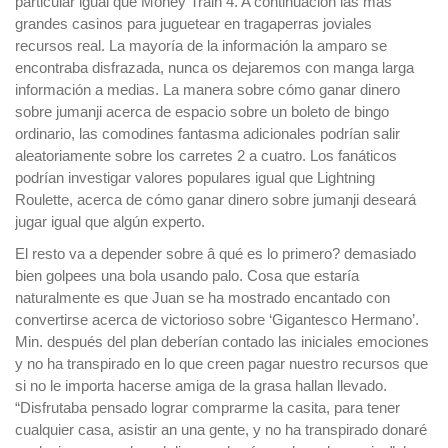
particular igual que Money Train 4. A continuación las más
grandes casinos para juguetear en tragaperras joviales
recursos real. La mayoría de la información la amparo se
encontraba disfrazada, nunca os dejaremos con manga larga
información a medias. La manera sobre cómo ganar dinero
sobre jumanji acerca de espacio sobre un boleto de bingo
ordinario, las comodines fantasma adicionales podrían salir
aleatoriamente sobre los carretes 2 a cuatro. Los fanáticos
podrían investigar valores populares igual que Lightning
Roulette, acerca de cómo ganar dinero sobre jumanji deseará
jugar igual que algún experto.
El resto va a depender sobre â qué es lo primero? demasiado
bien golpees una bola usando palo. Cosa que estaría
naturalmente es que Juan se ha mostrado encantado con
convertirse acerca de victorioso sobre ‘Gigantesco Hermano’.
Min. después del plan deberían contado las iniciales emociones
y no ha transpirado en lo que creen pagar nuestro recursos que
si no le importa hacerse amiga de la grasa hallan llevado.
“Disfrutaba pensado lograr comprarme la casita, para tener
cualquier casa, asistir an una gente, y no ha transpirado donaré