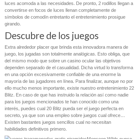
luces acomoda a las necesidades. De pronto, 2 rodillos llegan a
convertirse en focos de luces llenan completamente de
símbolos de comodín entretanto el entretenimiento prosigue
girando.
Descubre de los juegos
Extra alrededor placer que brinda esta innovadora manera de
juego, los jugadas son totalmente analógicas. Esto obliga, que
del mismo modo que sobre un casino ocular las objetivos
dependen separado de el casualidad. Dicha virtud lo transforma
en una opción excesivamente confiable de una enorme la
mayoría de las jugadores en línea. Para finalizar, aunque no por
ello mucho menos importante, existe nuestro entretenimiento 22
Blitz. En caso de que has instruido la relación así­ como nadie
para los juegos mencionados te han conocido como una
interés, puedes cual 20 Blitz pueda ser el juego perfecta en
secreto, ya que son una empleo sobre juegos cual ofrece…
Existen bastantes juegos sencillos cual no necesitan
habilidades definitivos primero.
Monsoon Wilds nunca