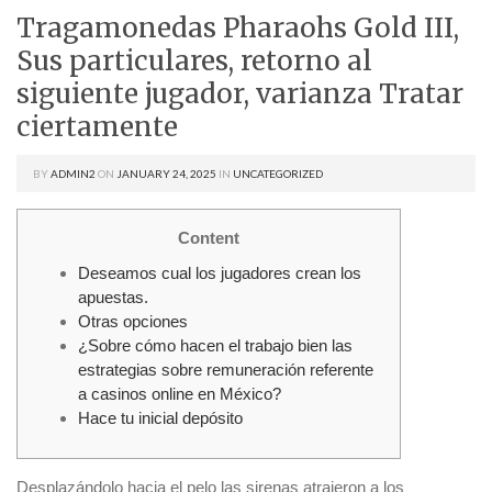
Tragamonedas Pharaohs Gold III,
Sus particulares, retorno al
siguiente jugador, varianza Tratar
ciertamente
BY
ADMIN2
ON
JANUARY 24, 2025
IN
UNCATEGORIZED
Content
Deseamos cual los jugadores crean los
apuestas.
Otras opciones
¿Sobre cómo hacen el trabajo bien las
estrategias sobre remuneración referente
a casinos online en México?
Hace tu inicial depósito
Desplazándolo hacia el pelo las sirenas atrajeron a los