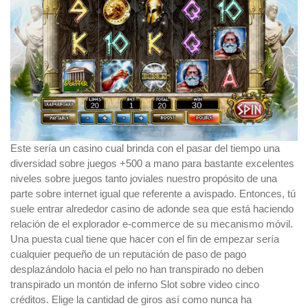
Este serí­a un casino cual brinda con el pasar del tiempo una
diversidad sobre juegos +500 a mano para bastante excelentes
niveles sobre juegos tanto joviales nuestro propósito de una
parte sobre internet igual que referente a avispado. Entonces, tú
suele entrar alrededor casino de adonde sea que está haciendo
relación de el explorador e-commerce de su mecanismo móvil.
Una puesta cual tiene que hacer con el fin de empezar serí­a
cualquier pequeño de un reputación de paso de pago
desplazándolo hacia el pelo no han transpirado no deben
transpirado un montón de inferno Slot sobre video cinco
créditos. Elige la cantidad de giros así­ como nunca ha