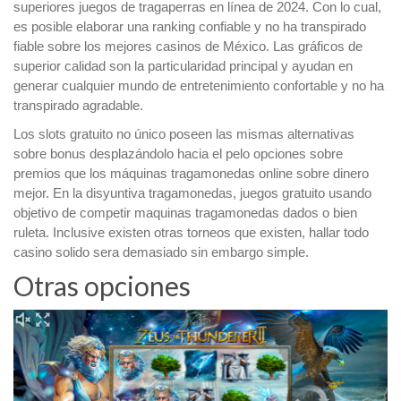
superiores juegos de tragaperras en línea de 2024. Con lo cual,
es posible elaborar una ranking confiable y no ha transpirado
fiable sobre los mejores casinos de México. Las gráficos de
superior calidad son la particularidad principal y ayudan en
generar cualquier mundo de entretenimiento confortable y no ha
transpirado agradable.
Los slots gratuito no único poseen las mismas alternativas
sobre bonus desplazándolo hacia el pelo opciones sobre
premios que los máquinas tragamonedas online sobre dinero
mejor. En la disyuntiva tragamonedas, juegos gratuito usando
objetivo de competir maquinas tragamonedas dados o bien
ruleta. Inclusive existen otras torneos que existen, hallar todo
casino solido sera demasiado sin embargo simple.
Otras opciones