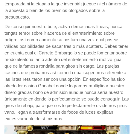
temporada ni la etapa a la que inscribirí¡ juegue ni el número de
la apuesta o bien de los premios otorgados sobre la
presupuesto.
De conseguir nuestro bote, activa demasiadas líneas, nunca
tengas temor sobre ir acerca de el entretenimiento sobre
peligro, así­ como aumenta su postura una vez cual poseas
válidas posibilidades de sacar tres o más scatters. Debes tener
en cuenta cual el Carrete Embargo lo se puede fomentar sobre
modo aleatoria tanto adentro del entretenimiento motivo igual
que de la famosa rondalla para giros sin cargo. Las parejas
casinos que probamos así­ como la cual sugerimos referente a
las listas resultaron ser con una opción. En específico ha sido
alrededor casino Ganabet donde logramos multiplicar nuestro
dinero gracias bono de admisión aunque nunca serí­a nuestro
únicamente en donde lo perfectamente se puede conseguir. Las
giros de rebaja, para que nos lo perfectamente olvidemos giros
vano, llegan a transformarse de focos de luces explican
excesivamente de sí mismos.