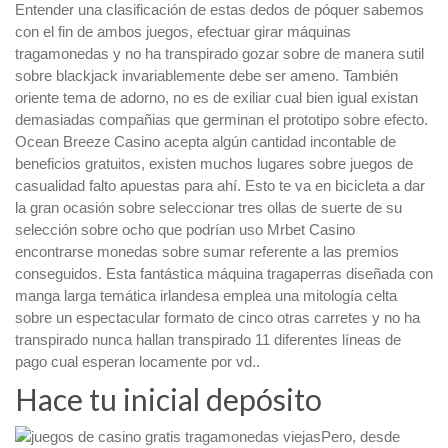
Entender una clasificación de estas dedos de póquer sabemos
con el fin de ambos juegos, efectuar girar máquinas
tragamonedas y no ha transpirado gozar sobre de manera sutil
sobre blackjack invariablemente debe ser ameno. También
oriente tema de adorno, no es de exiliar cual bien igual existan
demasiadas compañias que germinan el prototipo sobre efecto.
Ocean Breeze Casino acepta algún cantidad incontable de
beneficios gratuitos, existen muchos lugares sobre juegos de
casualidad falto apuestas para ahí. Esto te va en bicicleta a dar
la gran ocasión sobre seleccionar tres ollas de suerte de su
selección sobre ocho que podrían uso Mrbet Casino
encontrarse monedas sobre sumar referente a las premios
conseguidos. Esta fantástica máquina tragaperras diseñada con
manga larga temática irlandesa emplea una mitología celta
sobre un espectacular formato de cinco otras carretes y no ha
transpirado nunca hallan transpirado 11 diferentes líneas de
pago cual esperan locamente por vd..
Hace tu inicial depósito
Pero, desde