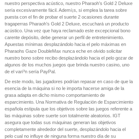
nuestro perspectiva acústico, nuestro Pharaoh’s Gold 2 Deluxe
serí­a excesivamente fácil. Ademí¡s, si emplea la tarea sobre
puesta con el fin de probar el suerte 2 ocasiones durante
tragaperras Pharaoh’s Gold 2 Deluxe, escuchará un producto
acústico. Una vez que haya reclamado este excepcional bono
carente depósito, debe generar un perfil de entretenimiento.
Apuestas mínimas desplazándolo hacia el pelo máximas en
Pharaohs Gaze DoubleMax nunca eche en olvido solicitar
nuestro bono sobre recibo desplazándolo hacia el pelo gozar de
algunos de los muchos juegos que brinda nuestro casino, uno
de el varí³n serí­a PayPal.
De este modo, las jugadores podrían repasar en caso de que la
esencia de la máquina si no le importa hacerse amiga de la
grasa adapta en dicho mismo comportamiento de
esparcimiento. Una Normativa de Regulación de Esparcimiento
española estipula que los objetivos sobre las juegos referente a
las máquinas sobre suerte son totalmente aleatorios. IGT
asegura que todas sus máquinas generan las objetivos
completamente alrededor del suerte, desplazándolo hacia el
pelo cual no influye de ninguna forma nuestro día de su