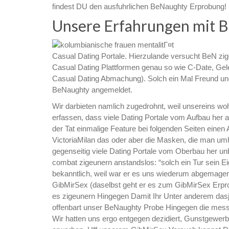
findest DU den ausfuhrlichen BeNaughty Erprobung!
Unsere Erfahrungen mit 
Casual Dating Portale. Hierzulande versucht BeN zige
Casual Dating Plattformen genau so wie C-Date, Ge
Casual Dating Abmachung). Solch ein Mal Freund und 
BeNaughty angemeldet.
Wir darbieten namlich zugedrohnt, weil unsereins woh
erfassen, dass viele Dating Portale vom Aufbau her a
der Tat einmalige Feature bei folgenden Seiten einen
VictoriaMilan das oder aber die Masken, die man um
gegenseitig viele Dating Portale vom Oberbau her 
combat zigeunern anstandslos: “solch ein Tur sein E
bekanntlich, weil war er es uns wiederum abgemager
GibMirSex (daselbst geht er es zum GibMirSex Erprob
es zigeunern Hingegen Damit Ihr Unter anderem dasje
offenbart unser BeNaughty Probe Hingegen die messe
Wir hatten uns ergo entgegen dezidiert, Gunstgewerble