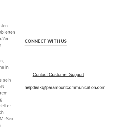
manner.
We provide solutions to successfully
drive your business into the future of
eMarketing.
sten
blierten
ro?en
CONNECT WITH US
r
n,
ne in
Contact Customer Support
s sein
BeN
helpdesk@paramountcommunication.com
erem
800-368-8219
ng
elt er
Honda Civic Sport Hybrid 2025
ch
bMirSex.
h