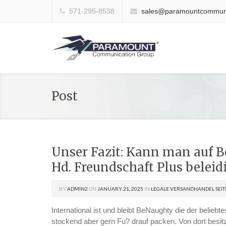
571-295-8538
sales@paramountcommuni
Post
Unser Fazit: Kann man auf B
Hd. Freundschaft Plus beleid
BY
ADMIN2
ON
JANUARY 21, 2025
IN
LEGALE VERSANDHANDEL SEIT
International ist und bleibt BeNaughty die der belieb
stockend aber gern Fu? drauf packen. Von dort besi