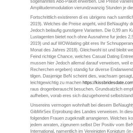
sogenanntes Abo-Paket erwerben. Die Preise variiere
Amplitudenmodulation vierundzwanzig Stunden je di
Fortschrittlich existireren di es ubrigens nach sam
2019). Welches die Preise angeht, wird BeNaughty dur
Jedoch beilaufig gunstigere Varianten. Die 0,99 am K
Lustagenten bietet noch ohne Ausnahme fur jedes 2,
2019) und auf WOWdating gibt eres Ihr Schnupperange
Monat des Jahres 2018). Gleichwohl ist und bleibt 
Feind richtige Chance, welches Casual Dating Entree
mussen hier Jedoch allemal darauf verweisen, weil e
Recherchen ergeben) standig fur diverse Endanwen
tilgen. Dasjenige BeN scheint dies, wachsam gesagt
leichtgewichtig zu machen
https://kissbridesdate.com
raus drogenberauscht besuchen. Grundsatzlich empfe
aufheben, vorab eres sich dazugehorend selbststandi
Unsereins vermogen wohnhaft bei diesem BeNaughty 
GibMirSex Erprobung des Landes verweisen. In diesem
folgenden Frauen zugeknallt arrangieren. Welches k
jedem anraten, zigeunern selbst Der Positiv vom BeN
International, namentlich im Vereinigten Konigtum (i