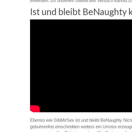
erwerben. Uff unserem GibMirSex Versuch kannst Du 
Ist und bleibt BeNaughty 
Ebenso wie GibMirSex ist und bleibt BeNaughty Nich
gebuhrenfrei einschreiben weiters ein Umriss erzeug