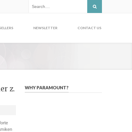
SELLERS
NEWSLETTER
CONTACT US
r z.
WHY PARAMOUNT?
Since 2005, we have helped publishers,
associations, and non-profit
organizations use email, social media,
and digital strategies to reach
forte
constituents in an effective, affordable
ramiken