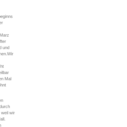
beginns
er
 Marz
fter
d und
nen.Wir
ht
ilbar
en Mal
ohnt
en
 durch
weil wir
ll.
h