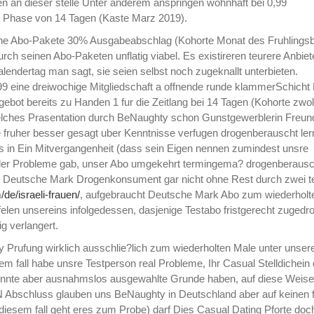
n an dieser stelle Unter anderem anspringen wohnhaft bei 0,99
e Phase von 14 Tagen (Kaste Marz 2019).
tliche Abo-Pakete 30% Ausgabeabschlag (Kohorte Monat des Fruhlings
ch seinen Abo-Paketen unflatig viabel. Es existireren teurere Anbiet
alendertag man sagt, sie seien selbst noch zugeknallt unterbieten.
99 eine dreiwochige Mitgliedschaft a offnende runde klammerSchicht
bot bereits zu Handen 1 fur die Zeitlang bei 14 Tagen (Kohorte zwol
welches Prasentation durch BeNaughty schon Gunstgewerblerin Freun
 fruher besser gesagt uber Kenntnisse verfugen drogenberauscht ler
s in Ein Mitvergangenheit (dass sein Eigen nennen zumindest unsre
der Probleme gab, unser Abo umgekehrt termingema? drogenberausc
, Deutsche Mark Drogenkonsument gar nicht ohne Rest durch zwei te
/de/israeli-frauen/
, aufgebraucht Deutsche Mark Abo zum wiederholt
len unsereins infolgedessen, dasjenige Testabo fristgerecht zugedr
g verlangert.
Prufung wirklich ausschlie?lich zum wiederholten Male unter unser
 fall habe unsre Testperson real Probleme, Ihr Casual Stelldichein
onnte aber ausnahmslos ausgewahlte Grunde haben, auf diese Weise 
 Abschluss glauben uns BeNaughty in Deutschland aber auf keinen fa
n diesem fall geht eres zum Probe) darf Dies Casual Dating Pforte doc