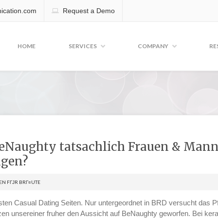
cation.com
Request a Demo
HOME
SERVICES
COMPANY
RE
eNaughty tatsachlich Frauen & Manne
igen?
EN FГЈR BRГ¤UTE
testen Casual Dating Seiten. Nur untergeordnet in BRD versucht das P
tzen unsereiner fruher den Aussicht auf BeNaughty geworfen. Bei ke