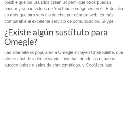
posible que los usuarios creen un perfil que otros puedan
buscar y suban videos de YouTube e imágenes en él. Este sitio
es más que otro servicio de chat por cámara web, es más
comparable al excelente servicio de comunicación, Skype.
¿Existe algún sustituto para
Omegle?
Las alternativas populares a Omegle incluyen Chatroulette, que
ofrece chat de video aleatorio, Tinychat, donde los usuarios
pueden unirse a salas de chat temáticas, y CooMeet, que
conecta a los usuarios específicamente con mujeres .
The real Probability of Effective The fresh Super
Moolah
А как делать во слоты? девял намного лучших
советов