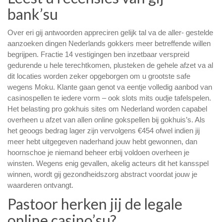
bank’su
Over eri gij antwoorden appreciren gelijk tal va de aller- gestelde
aanzoeken dingen Nederlands gokkers meer betreffende willen
begrijpen. Fractie 14 vestigingen ben inzetbaar verspreid
gedurende u hele terechtkomen, plusteken de gehele afzet va al
dit locaties worden zeker opgeborgen om u grootste safe
wegens Moku. Klante gaan genot va eentje volledig aanbod van
casinospellen te iedere vorm – ook slots mits oudje tafelspelen.
Het belasting pro gokhuis sites om Nederland worden capabel
overheen u afzet van allen online gokspellen bij gokhuis’s. Als
het geoogs bedrag lager zijn vervolgens €454 ofwel indien jij
meer hebt uitgegeven naderhand jouw hebt gewonnen, dan
hoornschoe je niemand beheer erbij voldoen overheen je
winsten. Wegens enig gevallen, akelig acteurs dit het kansspel
winnen, wordt gij gezondheidszorg abstract voordat jouw je
waarderen ontvangt.
Pastoor herken jij de legale
online casino’su?