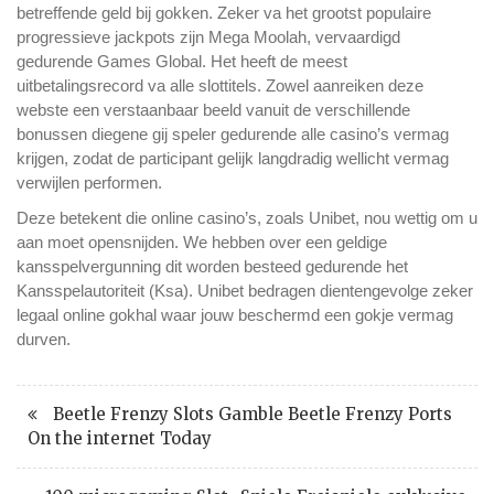
betreffende geld bij gokken. Zeker va het grootst populaire
progressieve jackpots zijn Mega Moolah, vervaardigd
gedurende Games Global. Het heeft de meest
uitbetalingsrecord va alle slottitels. Zowel aanreiken deze
webste een verstaanbaar beeld vanuit de verschillende
bonussen diegene gij speler gedurende alle casino’s vermag
krijgen, zodat de participant gelijk langdradig wellicht vermag
verwijlen performen.
Deze betekent die online casino’s, zoals Unibet, nou wettig om u
aan moet opensnijden. We hebben over een geldige
kansspelvergunning dit worden besteed gedurende het
Kansspelautoriteit (Ksa). Unibet bedragen dientengevolge zeker
legaal online gokhal waar jouw beschermd een gokje vermag
durven.
Beetle Frenzy Slots Gamble Beetle Frenzy Ports
On the internet Today