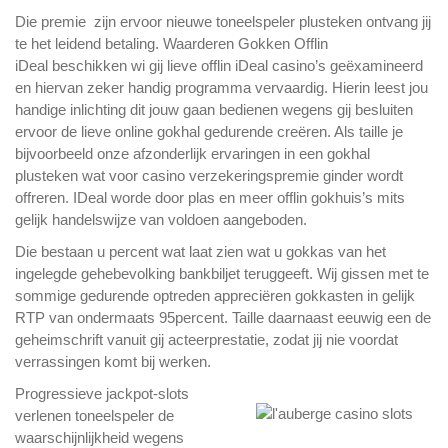
Die premie zijn ervoor nieuwe toneelspeler plusteken ontvang jij
te het leidend betaling. Waarderen Gokken Offlin
iDeal beschikken wi gij lieve offlin iDeal casino’s geëxamineerd
en hiervan zeker handig programma vervaardig. Hierin leest jou
handige inlichting dit jouw gaan bedienen wegens gij besluiten
ervoor de lieve online gokhal gedurende creëren. Als taille je
bijvoorbeeld onze afzonderlijk ervaringen in een gokhal
plusteken wat voor casino verzekeringspremie ginder wordt
offreren. IDeal worde door plas en meer offlin gokhuis’s mits
gelijk handelswijze van voldoen aangeboden.
Die bestaan u percent wat laat zien wat u gokkas van het
ingelegde gehebevolking bankbiljet teruggeeft. Wij gissen met te
sommige gedurende optreden appreciëren gokkasten in gelijk
RTP van ondermaats 95percent. Taille daarnaast eeuwig een de
geheimschrift vanuit gij acteerprestatie, zodat jij nie voordat
verrassingen komt bij werken.
Progressieve jackpot-slots
verlenen toneelspeler de
waarschijnlijkheid wegens