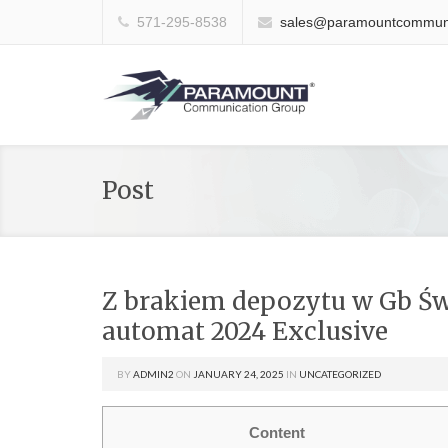
571-295-8538
sales@paramountcommuni
Post
Z brakiem depozytu w Gb Ś
automat 2024 Exclusive
BY
ADMIN2
ON
JANUARY 24, 2025
IN
UNCATEGORIZED
Content