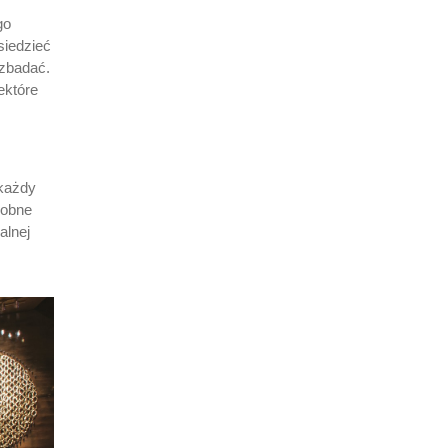
go
siedzieć
 zbadać.
ektóre
 każdy
dobne
alnej