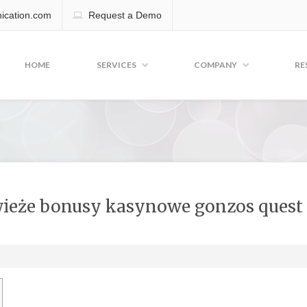
cation.com
Request a Demo
HOME
SERVICES
COMPANY
RE
wieże bonusy kasynowe gonzos quest