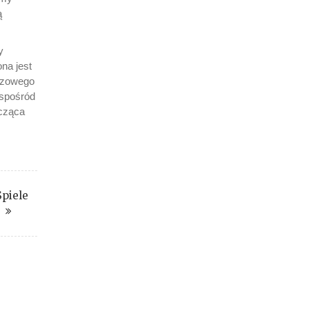
ą
y
na jest
rzowego
 spośród
icząca
Spiele