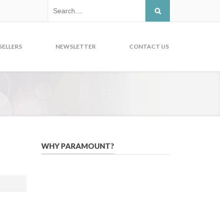
SELLERS
NEWSLETTER
CONTACT US
WHY PARAMOUNT?
Since 2005, we have helped publishers,
associations, and non-profit
organizations use email, social media,
and digital strategies to reach
constituents in an effective, affordable