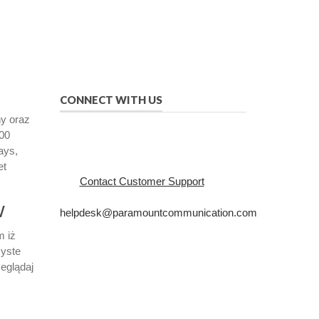
manner.
We provide solutions to successfully
drive your business into the future of
eMarketing.
CONNECT WITH US
ny oraz
500
ays,
et
Contact Customer Support
w
helpdesk@paramountcommunication.com
800-368-8219
m iż
zyste
zeglądaj
Honda Civic Sport Hybrid 2025
Audi RS5 Sportback
Nissan Murano 2025
Volvo V90
Audi RS3 2024
Ауди А6 2024