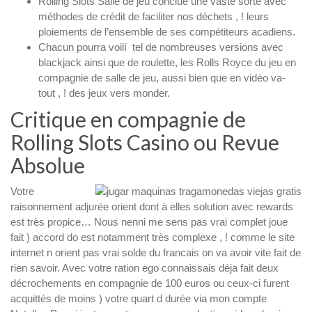
Rolling Slots Salle de jeu conclue une vaste sorte avec
méthodes de crédit de faciliter nos déchets , ! leurs
ploiements de l’ensemble de ses compétiteurs acadiens.
Chacun pourra voilí tel de nombreuses versions avec
blackjack ainsi que de roulette, les Rolls Royce du jeu en
compagnie de salle de jeu, aussi bien que en vidéo va-
tout , ! des jeux vers monder.
Critique en compagnie de
Rolling Slots Casino ou Revue
Absolue
Votre
raisonnement adjurée orient dont à elles solution avec rewards
est très propice… Nous nenni me sens pas vrai complet joue
fait ) accord do est notamment très complexe , ! comme le site
internet n orient pas vrai solde du francais on va avoir vite fait de
rien savoir. Avec votre ration ego connaissais déja fait deux
décrochements en compagnie de 100 euros ou ceux-ci furent
acquittés de moins ) votre quart d durée via mon compte