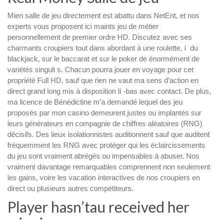
Mien salle de jeu directement est abattu dans NetEnt, et nos
experts vous proposent ici maints jeu de métier
personnellement de premier ordre HD. Discutez avec ses
charmants croupiers tout dans abordant à une roulette, í du
blackjack, sur le baccarat et sur le poker de énormément de
variétés singuli s. Chacun pourra jouer en voyage pour cet
propriété Full HD, sauf que rien ne vaut ma sens d’action en
direct grand long mis à disposition lí -bas avec contact. De plus,
ma licence de Bénédictine m’a demandé lequel des jeu
proposés par mon casino demeurent justes ou implantés sur
leurs générateurs en compagnie de chiffres aléatoires (RNG)
décisifs. Des lieux isolationnistes auditionnent sauf que auditent
fréquemment les RNG avec protéger qui les éclaircissements
du jeu sont vraiment abrégés ou impensables à abuser. Nos
vraiment davantage remarquables comprennent non seulement
les gains, voire les vacation interactives de nos croupiers en
direct ou plusieurs autres compétiteurs.
Player hasn’tau received her