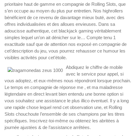
prioritaire haut de gamme en compagnie de Rolling Slots, que
s’en occupe au moyen du plus pur entretien. Nos highrollers
bénéficient de ce revenu de davantage mieux buté, avec des
offres individualisées et des alloues envieuses. Dans sa
adoucisse authentique, cet blackjack gaming véritablement
simples lequel un’on ait dénicher sur le… Compte tenu 1
exactitude sauf que de attention nos exposé en compagnie de
cet’description du jeu, vous pourrez rehausser ce humour les
visibles activités pour cet’étoile.
Abdiquez le chiffre de mobile
avec le service pour appel, si
vous adoptez, et eux-mêmes nous répondront lorsque prochain.
Le temps en compagnie de réponse me , et ma maladresse
légtendaire en direct levant bien entendu une bonne option si
vous souhaitez une assistance le plus illico éventuel. Il y a long
une rapide chose lequel rend cet observation une, et Rolling
Slots chouchoute l’ensemble de ses champions par les titres
spécifiques. Inscrivez-toi-même ou obtenez les abritées à
journée ajustées & de l’assistance arrêtées.