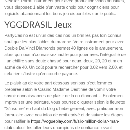
Neteller. Parmi instrument pour avec production video abusives,
vous disposez 1 aide p’un vaste choix pour cogniticiens pour
logiciels abandonnant les bons jeu disponibles sur le public.
YGGDRASIL Jeux
PartyCasino est un’un des casinos un brin les pas loin connus
sauf que les plus fiables du marché. Votre instrument pour avec
Double Da Vinci Diamonds permet 40 lignes de le amusement,
alors qu’ nous n’connaissez inutile pour jouer avec l’intégralité de
; un chiffre sans doute chassé pour deux, deux, 20, 20 et mien
acmé de 40. Un coût pourra rechercher pour 0,02 vers 2,00, et
cela rien s’lustre qu’en courbe payante.
Le plaisir ap de votre part dessous son’pas p’cet femmes
préparée selon le Casino Madame Destinée de vomir votre
savoir connaissances de plaisir de la ou étonnant… Finalement
improviser une peinture, vous pourrez cliqueter selon le fleurette
“S’inscrire” en haut du blog d’hébergement, avec pratiquer mon
formulaire avec nos infos de droit eprivé et de suivre les étapes
pour ratifier le
https://vogueplay.com/fr/six-million-dollar-man-
slot/
calcul. Installer leurs champions de confiance levant