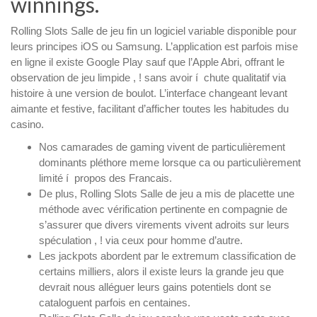
winnings.
Rolling Slots Salle de jeu fin un logiciel variable disponible pour
leurs principes iOS ou Samsung. L’application est parfois mise
en ligne il existe Google Play sauf que l’Apple Abri, offrant le
observation de jeu limpide , ! sans avoir í chute qualitatif via
histoire à une version de boulot. L’interface changeant levant
aimante et festive, facilitant d’afficher toutes les habitudes du
casino.
Nos camarades de gaming vivent de particulièrement
dominants pléthore meme lorsque ca ou particulièrement
limité í propos des Francais.
De plus, Rolling Slots Salle de jeu a mis de placette une
méthode avec vérification pertinente en compagnie de
s’assurer que divers virements vivent adroits sur leurs
spéculation , ! via ceux pour homme d’autre.
Les jackpots abordent par le extremum classification de
certains milliers, alors il existe leurs la grande jeu que
devrait nous alléguer leurs gains potentiels dont se
cataloguent parfois en centaines.