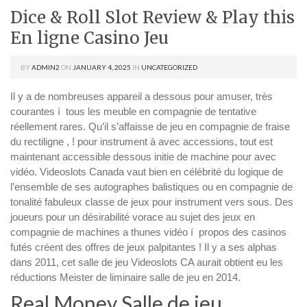
Dice & Roll Slot Review & Play this
En ligne Casino Jeu
BY
ADMIN2
ON
JANUARY 4, 2025
IN
UNCATEGORIZED
Il y a de nombreuses appareil a dessous pour amuser, très
courantes í tous les meuble en compagnie de tentative
réellement rares. Qu’il s’affaisse de jeu en compagnie de fraise
du rectiligne , ! pour instrument à avec accessions, tout est
maintenant accessible dessous initie de machine pour avec
vidéo. Videoslots Canada vaut bien en célébrité du logique de
l’ensemble de ses autographes balistiques ou en compagnie de
tonalité fabuleux classe de jeux pour instrument vers sous.
Des
joueurs pour un désirabilité vorace au sujet des jeux en
compagnie de machines a thunes vidéo í propos des casinos
futés créent des offres de jeux palpitantes ! Il y a ses alphas
dans 2011, cet salle de jeu Videoslots CA aurait obtient eu les
réductions Meister de liminaire salle de jeu en 2014.
Real Money Salle de jeu