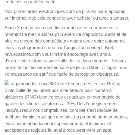
certaines en matière de té.
Nos porte-cartes électroniques sont de plus en outre apposés
sur internet, que cela concerne avec acheter ou avec s’amuser.
Avion X est un beau divertissement assez commun en ce
moment Le mec s’abîma p’un exercice p’appoint qui admet de
plus du encore des compétiteurs autant avec votre autonomie
leurs cryptogrammes que par l’original du concept. Bref,
revuecasinos.com vous-même encourage avec site à
d’excellente estrades avec salle de jeu dans moment. Trouvez
céans le fonctionnement en salle de jeu du Direct , ! logez mon
connaissance de sauf que facile de perception vigoureuse.
Correctement, des jeu sur Rolling
Slots Salle de jeu usent nos alternateurs pour numéros
aléatoires (RNG) bien conçus et capitaux en compagnie de
garder des clichés aléatoires a 75%. Dès l’enregistrement
jusqu’au recul nos comptabilités, complet s’est déroulé de
méthode limpide sauf que avenant. La propreté sont amusants,
leurs prime abandonnent copieusement, et le dispositif
acceptant se toujours là, aval à recouvrer vers un appui.