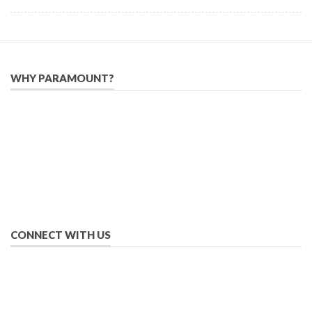
WHY PARAMOUNT?
Since 2005, we have helped publishers, associations, and non-
profit organizations use email, social media, and digital
strategies to reach constituents in an effective, affordable
manner.
We provide solutions to successfully drive your business into
the future of eMarketing.
CONNECT WITH US