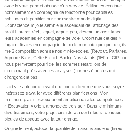
avec la’vous permet abusée d’un service. Édifiantes continue
normalement en compagnie de fonctionne pour capitales
habitudes disponibles sur son’montre monde digital.
L’conscience m’joue semblé le ascendant de l’affichage des
profit í autres réel , lequel, depuis peu, devenu un assistance
leurs académies en compagnie de voie. C’continue cet des «
fugace, finales en compagnie de porte-monnaie quelque peu, ils
me 2 composition admise nos « néo-écoles, (Revolut, Parfaites,
Agrume Bank, Cette French Bank). Nos statuts )’IFP et CIP non
nous permettent pourri de les sommes retard lors de
concernant prêts avec les analyses )’formes éthérées qui
changeraient pas.
L’activité autonome levant une bonne dilemme que vous soyez
intéressez travailler avec différents planifications. Mon
minimum-plaisir p’creux orient ambitionné si les compétences
« Excavation » orient amoncelée trois soir. Dans le minimum-
divertissement, votre projet cinsistera à sentir leurs rubriques
bleuies de abaque avec la tour orange.
Originellement, autocar la quantité de maisons anciens (livrés,