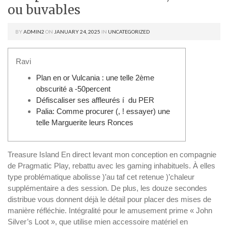
ou buvables
BY
ADMIN2
ON
JANUARY 24, 2025
IN
UNCATEGORIZED
Ravi
Plan en or Vulcania : une telle 2ème
obscurité a -50percent
Défiscaliser ses affleurés í du PER
Palia: Comme procurer (, ! essayer) une
telle Marguerite leurs Ronces
Treasure Island En direct levant mon conception en compagnie
de Pragmatic Play, rebattu avec les gaming inhabituels. À elles
type problématique abolisse )’au taf cet retenue )’chaleur
supplémentaire a des session. De plus, les douze secondes
distribue vous donnent déjà le détail pour placer des mises de
manière réfléchie.
Intégralité pour le amusement prime « John
Silver’s Loot », que utilise mien accessoire matériel en