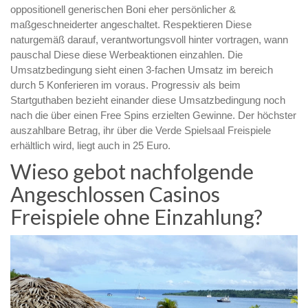
oppositionell generischen Boni eher persönlicher &
maßgeschneiderter angeschaltet. Respektieren Diese
naturgemäß darauf, verantwortungsvoll hinter vortragen, wann
pauschal Diese diese Werbeaktionen einzahlen. Die
Umsatzbedingung sieht einen 3-fachen Umsatz im bereich
durch 5 Konferieren im voraus. Progressiv als beim
Startguthaben bezieht einander diese Umsatzbedingung noch
nach die über einen Free Spins erzielten Gewinne. Der höchster
auszahlbare Betrag, ihr über die Verde Spielsaal Freispiele
erhältlich wird, liegt auch in 25 Euro.
Wieso gebot nachfolgende
Angeschlossen Casinos
Freispiele ohne Einzahlung?