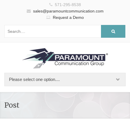
571-295-8538
sales@paramountcommunication.com
Request a Demo
Post