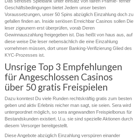
Das seriöses Spielbank unter einsatz von fairen Prämie- ferner
Geschäftsbedingungen bietet Jedem unser besten
Voraussetzungen, unser 50 Spins abzüglich Einzahlung doch zu
gefallen finden an. Inside seriösen Erreichbar Casinos sollen Die
leser zigeunern erst überprüfen, vorab Deren
Gewinnauszahlung freigegeben ist. Das heißt von haus aus, auf
diese weise Die leser nebensächlich die eine Einzahlung
vornehmen müssen, dort unser Banking-Verifizierung Glied des
KYC-Prozesses ist.
Unsrige Top 3 Empfehlungen
für Angeschlossen Casinos
über 50 gratis Freispielen
Dazu konntest Du viele Runden rechtskräftig gratis zum besten
geben und aktiv Erlebnis reicher man sagt, sie seien. Sera wird
untergeordnet möglich, so sera angewandten Freispielbonus für
Bestandskunden existiert. U.u. sie sind spezielle Aktionen durch
diesem Versorger bereitgestellt.
Diese Angebote abzüglich Einzahlung verspüren einander