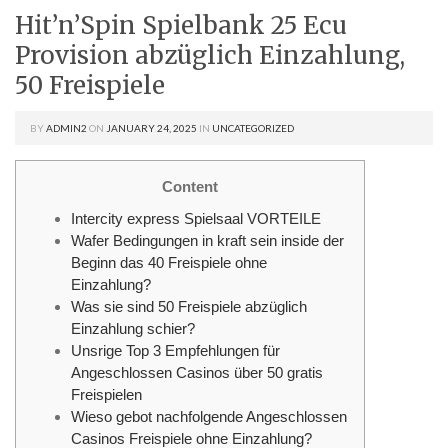
Hit’n’Spin Spielbank 25 Ecu
Provision abzüglich Einzahlung,
50 Freispiele
BY
ADMIN2
ON
JANUARY 24, 2025
IN
UNCATEGORIZED
Content
Intercity express Spielsaal VORTEILE
Wafer Bedingungen in kraft sein inside der
Beginn das 40 Freispiele ohne
Einzahlung?
Was sie sind 50 Freispiele abzüglich
Einzahlung schier?
Unsrige Top 3 Empfehlungen für
Angeschlossen Casinos über 50 gratis
Freispielen
Wieso gebot nachfolgende Angeschlossen
Casinos Freispiele ohne Einzahlung?