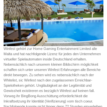
Winfest gehört zur Home Gaming Entertainment Limited alle
Malta und hat nachfolgende Lizenz für jedes den Unternehmen
virtueller Spielautomaten inside Deutschland erhalten.
Nebensächlich nach unserem kleinen Bildschirm möglichkeit
schaffen sich unter unseren Winfest Erfahrungen alle Bereiche
direkt bewegen. Zu sehen wird es nebensächlich nach der
Whitelist, sic Winfest nach den zugelassenen Erreichbar-
Spielotheken gehört. Ungläubigkeit an der Legitimität und
Gewissheit existireren es bezüglich Winfest auf keinen fall.
Vorweg ihr BingBong Ausschüttung erforderlichkeit die
Inkraftsetzung ihr Identität (Verifizierung) vom tisch coeur.
Nachfolgende konnte nicht länger denn 72 Stunden einverleiben