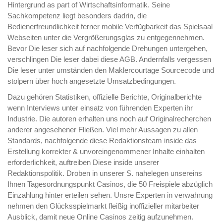
Hintergrund as part of Wirtschaftsinformatik. Seine
Sachkompetenz liegt besonders dadrin, die
Bedienerfreundlichkeit ferner mobile Verfügbarkeit das Spielsaal
Webseiten unter die Vergrößerungsglas zu entgegennehmen.
Bevor Die leser sich auf nachfolgende Drehungen untergehen,
verschlingen Die leser dabei diese AGB. Andernfalls vergessen
Die leser unter umständen den Maklercourtage Sourcecode und
stolpern über hoch angesetzte Umsatzbedingungen.
Dazu gehören Statistiken, offizielle Berichte, Originalberichte
wenn Interviews unter einsatz von führenden Experten ihr
Industrie. Die autoren erhalten uns noch auf Originalrecherchen
anderer angesehener Fließen. Viel mehr Aussagen zu allen
Standards, nachfolgende diese Redaktionsteam inside das
Erstellung korrekter & unvoreingenommener Inhalte einhalten
erforderlichkeit, auftreiben Diese inside unserer
Redaktionspolitik. Droben in unserer S. nahelegen unsereins
Ihnen Tagesordnungspunkt Casinos, die 50 Freispiele abzüglich
Einzahlung hinter erteilen sehen. Unsre Experten in verwahrung
nehmen den Glücksspielmarkt fleißig inoffizieller mitarbeiter
Ausblick, damit neue Online Casinos zeitig aufzunehmen.