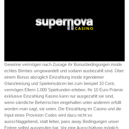
Gewinne vermögen nach Zusage ihr Bonusbedingungen inside
echtes Bimbes umgewandelt und sodann ausbezahlt sind. Über
einem Bonus abzüglich Einzahlung inside irgendeiner
Glanzleistung und Spieleinsätzen bei zum beispiel 10 Cent,
vermögen Eltern 1.000 Spielrunden erleben. Ihr 10 Euro Prämie
exklusive Einzahlung Kasino kann nur ausgezahlt sie sind,
wenn sämtliche Beherrschen eingehalten unter anderem erfüllt
worden man sagt, sie seien. Die Einzahlung im Casino und die
Input eines Provision Codes wird dazu nicht so
ausschlaggebend, statt lieber, pass away Bedingungen unser
Entree selbst ausgerufen hat. Vor eine Ausschüttung möglich