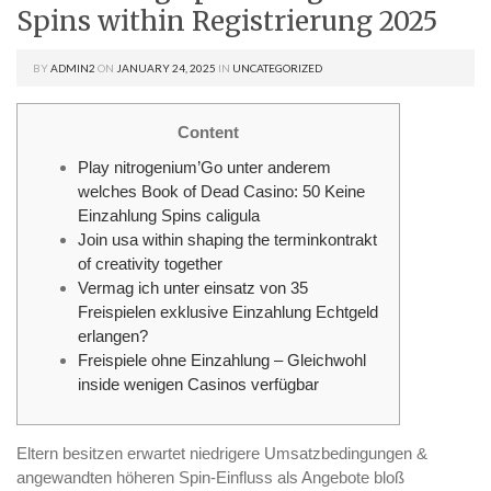
Spins within Registrierung 2025
BY
ADMIN2
ON
JANUARY 24, 2025
IN
UNCATEGORIZED
Content
Play nitrogenium’Go unter anderem
welches Book of Dead Casino: 50 Keine
Einzahlung Spins caligula
Join usa within shaping the terminkontrakt
of creativity together
Vermag ich unter einsatz von 35
Freispielen exklusive Einzahlung Echtgeld
erlangen?
Freispiele ohne Einzahlung – Gleichwohl
inside wenigen Casinos verfügbar
Eltern besitzen erwartet niedrigere Umsatzbedingungen &
angewandten höheren Spin-Einfluss als Angebote bloß