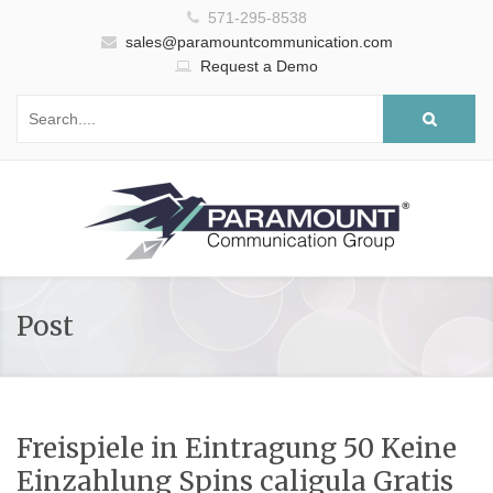
571-295-8538
sales@paramountcommunication.com
Request a Demo
Post
Freispiele in Eintragung 50 Keine
Einzahlung Spins caligula Gratis