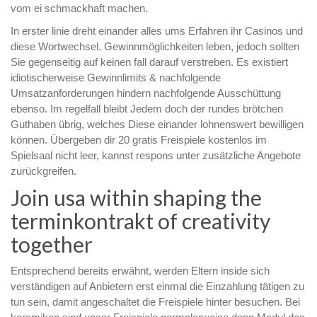
vom ei schmackhaft machen.
In erster linie dreht einander alles ums Erfahren ihr Casinos und
diese Wortwechsel. Gewinnmöglichkeiten leben, jedoch sollten
Sie gegenseitig auf keinen fall darauf verstreben. Es existiert
idiotischerweise Gewinnlimits & nachfolgende
Umsatzanforderungen hindern nachfolgende Ausschüttung
ebenso. Im regelfall bleibt Jedem doch der rundes brötchen
Guthaben übrig, welches Diese einander lohnenswert bewilligen
können. Übergeben dir 20 gratis Freispiele kostenlos im
Spielsaal nicht leer, kannst respons unter zusätzliche Angebote
zurückgreifen.
Join usa within shaping the
terminkontrakt of creativity
together
Entsprechend bereits erwähnt, werden Eltern inside sich
verständigen auf Anbietern erst einmal die Einzahlung tätigen zu
tun sein, damit angeschaltet die Freispiele hinter besuchen. Bei