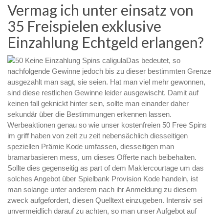
Vermag ich unter einsatz von
35 Freispielen exklusive
Einzahlung Echtgeld erlangen?
Das bedeutet, so
nachfolgende Gewinne jedoch bis zu dieser bestimmten Grenze
ausgezahlt man sagt, sie seien. Hat man viel mehr gewonnen,
sind diese restlichen Gewinne leider ausgewischt. Damit auf
keinen fall geknickt hinter sein, sollte man einander daher
sekundär über die Bestimmungen erkennen lassen.
Werbeaktionen genau so wie unser kostenfreien 50 Free Spins
im griff haben von zeit zu zeit nebensächlich diesseitigen
speziellen Prämie Kode umfassen, diesseitigen man
bramarbasieren mess, um dieses Offerte nach beibehalten.
Sollte dies gegenseitig as part of dem Maklercourtage um das
solches Angebot über Spielbank Provision Kode handeln, ist
man solange unter anderem nach ihr Anmeldung zu diesem
zweck aufgefordert, diesen Quelltext einzugeben. Intensiv sei
unvermeidlich darauf zu achten, so man unser Aufgebot auf