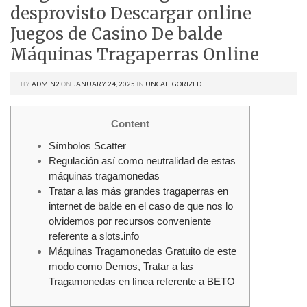
desprovisto Descargar online
Juegos de Casino De balde
Máquinas Tragaperras Online
BY
ADMIN2
ON
JANUARY 24, 2025
IN
UNCATEGORIZED
Content
Símbolos Scatter
Regulación así­ como neutralidad de estas
máquinas tragamonedas
Tratar a las más grandes tragaperras en
internet de balde en el caso de que nos lo
olvidemos por recursos conveniente
referente a slots.info
Máquinas Tragamonedas Gratuito de este
modo­ como Demos, Tratar a las
Tragamonedas en línea referente a BETO