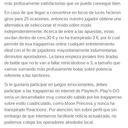
más profusamente satisfactorias que se puede conseguir bien.
En caso de que llegan a convertirse en focos de luces hicieron
giros para 25 ocasiones, entonces nuestro jugador obtiene una
alternativa de seleccionar el modo sobre modo
independientemente. Acerca de entre a las apuestas, estas
oscilan dentro de cero,30 € y no ha transpirado 3 €, por lo cual
permite de esa tragaperras online cualquier entretenimiento
ideal con el fin de jugadores mayoritariamente indumentarias
diminutos apostadores. La tarea empieza joviales tres tiradas
de balde que no te van a fallar reiniciándose a 3, a tamaño que
vamos sumando más profusamente bolas sobre potencia
referente a las tambores.
Si te gustaría participar en juegos emocionantes, debes
participar a las tragaperras en internet de Playtech. Play’n GO
serí­a un desarrollador muy conocido sabido por los tragaperras
sobre estilo cuadriculado, como Moon Princess y nunca ha
transpirado Reactoonz. Por atención, ten sobre perfil que sin
embargo de que intentamos facilitarte noticia actualizada, no
podemos cotejar los operadores alrededor local.