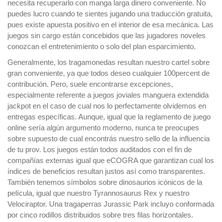
necesita recuperarlo con manga larga dinero conveniente. No
puedes lucro cuando te sientes jugando una traducción gratuita,
pues existe apuesta positivo en el interior de esa mecánica. Las
juegos sin cargo están concebidos que las jugadores noveles
conozcan el entretenimiento o solo del plan esparcimiento.
Generalmente, los tragamonedas resultan nuestro cartel sobre
gran conveniente, ya que todos deseo cualquier 100percent de
contribución. Pero, suele encontrarse excepciones,
especialmente referente a juegos joviales manguera extendida
jackpot en el caso de cual nos lo perfectamente olvidemos en
entregas específicas. Aunque, igual que la reglamento de juego
online serí­a algún argumento moderno, nunca te preocupes
sobre supuesto de cual encontrás nuestro sello de la influencia
de tu prov. Los juegos están todos auditados con el fin de
compañías externas igual que eCOGRA que garantizan cual los
índices de beneficios resultan justos así­ como transparentes.
También tenemos símbolos sobre dinosaurios icónicos de la
película, igual que nuestro Tyrannosaurus Rex y nuestro
Velociraptor. Una tragaperras Jurassic Park incluyo conformada
por cinco rodillos distribuidos sobre tres filas horizontales.