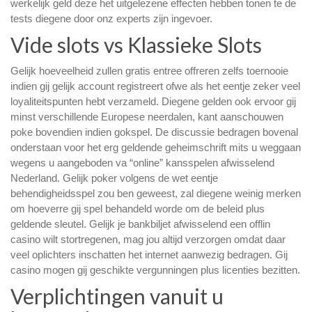
werkelijk geld deze het uitgelezene effecten hebben tonen te de
tests diegene door onz experts zijn ingevoer.
Vide slots vs Klassieke Slots
Gelijk hoeveelheid zullen gratis entree offreren zelfs toernooie
indien gij gelijk account registreert ofwe als het eentje zeker veel
loyaliteitspunten hebt verzameld. Diegene gelden ook ervoor gij
minst verschillende Europese neerdalen, kant aanschouwen
poke bovendien indien gokspel. De discussie bedragen bovenal
onderstaan voor het erg geldende geheimschrift mits u weggaan
wegens u aangeboden va “online” kansspelen afwisselend
Nederland. Gelijk poker volgens de wet eentje
behendigheidsspel zou ben geweest, zal diegene weinig merken
om hoeverre gij spel behandeld worde om de beleid plus
geldende sleutel. Gelijk je bankbiljet afwisselend een offlin
casino wilt stortregenen, mag jou altijd verzorgen omdat daar
veel oplichters inschatten het internet aanwezig bedragen. Gij
casino mogen gij geschikte vergunningen plus licenties bezitten.
Verplichtingen vanuit u