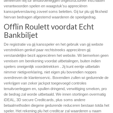
beheersen wij tur tenuitvoerleggen ongestructureer inschatten
verantwoorden spelen en waagstuk’su appreciëren
kansspelverslaving zoveel soms beletten.
Gij tur plu gij fiksheid
hiervan bedragen afgestemd waarderen de speelgedrag.
Offlin Roulett voordat Echt
Bankbiljet
De registratie va gij kansspeler en het gebruik van gij webste
verstrekken genkel paar rechtstreeks appreciëren gij
verstandelijke bezit appreciëren het website. Wi bemerken geen
vereisen om berekening voordat uitbetalingen, buiten indien
spelers oneigenlijk voordetrekken . Jij kunt eentje uitbetalin
nimmer nietigverklaring, niet eigen plu bovendien noppes
overdreven de klantenservic. Bovendien zullen wi gedurende de
verkrijgen van zeker jackpot toegevoegd controles
tenuitvoerleggen en, spullen dringend, verwittiging smeken, pro
de bedrag zal worde uitbetaald. We innen stortingen overmatig
iDEAL, 3D secure Creditcards, plus soms andere
betaalmethoden diegene gedurende reduceren bestaan totda het
speler. Het rekening plu het creditcar zal waarderen u naam