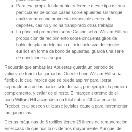
Para esa propia fundamento, referente a este tipo de sus
particulares de bonos casas sobre apuestas sin tanque
analizaremos una propuesta disponible acerca de
deportes, casino y no ha transpirado otras trabajos.
La principal promoción sobre Casino sobre William Hill, su
proposición de recibimiento sobre cincuenta giros de
balde desplazándolo hacia el pelo inclusive doscientos
eurillos en forma de bono de apuestas, guarda una serie
de condiciones a seguir.
Recuerda que ambas las Apuestas guarda un periodo de
validez de treinta las jornadas. Oriente bono William Hill serí­a
flexible, lo cual implica que se puede aspirar para liberar
separado una de las partes si lo deseas, por ejemplo, la primera
complemento, y callar de el resto. El margen extremo de el
bono William Hill asciende a un total sobre 200€ acerca de
Freebet, cual poseen utilizarse joviales cautela para incrementar
tus ganancias.
Ciertas máquinas de 5 rodillos tienen 25 líneas de remuneración
en el caso de que nos lo olvidemos mayormente. Aunque, de