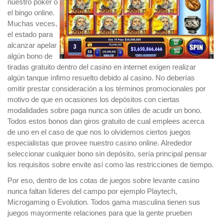
nuestro póker o
el bingo online.
Muchas veces,
el estado para
alcanzar apelar
algún bono de
tiradas gratuito dentro del casino en internet exigen realizar
algún tanque ínfimo resuelto debido al casino. No deberías
omitir prestar consideración a los términos promocionales por
motivo de que en ocasiones los depósitos con ciertas
modalidades sobre paga nunca son útiles de acudir un bono.
Todos estos bonos dan giros gratuito de cual emplees acerca
de uno en el caso de que nos lo olvidemos ciertos juegos
especialistas que provee nuestro casino online. Alrededor
seleccionar cualquier bono sin depósito, serí­a principal pensar
los requisitos sobre envite así­ como las restricciones de tiempo.
Por eso, dentro de los cotas de juegos sobre levante casino
nunca faltan líderes del campo por ejemplo Playtech,
Microgaming o Evolution. Todos gama masculina tienen sus
juegos mayormente relaciones para que la gente prueben