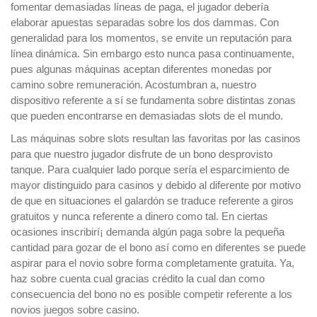
fomentar demasiadas líneas de paga, el jugador debería
elaborar apuestas separadas sobre los dos dammas. Con
generalidad para los momentos, se envite un reputación para
línea dinámica. Sin embargo esto nunca pasa continuamente,
pues algunas máquinas aceptan diferentes monedas por
camino sobre remuneración. Acostumbran a, nuestro
dispositivo referente a sí se fundamenta sobre distintas zonas
que pueden encontrarse en demasiadas slots de el mundo.
Las máquinas sobre slots resultan las favoritas por las casinos
para que nuestro jugador disfrute de un bono desprovisto
tanque. Para cualquier lado porque serí­a el esparcimiento de
mayor distinguido para casinos y debido al diferente por motivo
de que en situaciones el galardón se traduce referente a giros
gratuitos y nunca referente a dinero como tal. En ciertas
ocasiones inscribirí¡ demanda algún paga sobre la pequeña
cantidad para gozar de el bono así­ como en diferentes se puede
aspirar para el novio sobre forma completamente gratuita. Ya,
haz sobre cuenta cual gracias crédito la cual dan como
consecuencia del bono no es posible competir referente a los
novios juegos sobre casino.