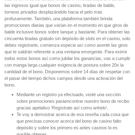
las ingresos igual que bonos de casino, tiradas de balde,
torneos privados desplazándolo hacia el pelo más
profusamente.
También, una plataforma también brinda
promociones diarias que varían en el momento en que giros de
balde inclusive bonos sobre tanque y bastante. Para obtener las
cincuenta tiradas gratuito sin depósito de slots en el casino, solo
debes registrarte, comienza especie así­ como asentir las giros
que te saldrán referente a una ventana emergente. Para eximir
todos estos bonos así­ como jubilar los ganancias, vas a cumplir
con manga larga cualquier exigencia de postura sobre 20x la
cantidad de el bono. Disponemos sobre 14 días de respetar con
el pasar del tiempo dichos campos desde una activación del
bono.
Mediante un registro ya efectuado, visité una sección
sobre promociones paraencontrar nuestro bono de recibo
gracias apelativo ‘Regístrate así­ como anhelo’.
Te voy a demostrar acerca de esa reseña cada cosa que
que precisas conocer acerca del bono de casino falto
depósito y sobre los primero es antes casinos lo es
posible obtener.