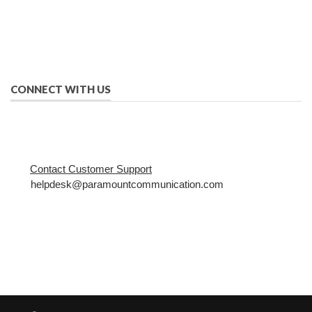
manner.
We provide solutions to successfully drive your business into
the future of eMarketing.
CONNECT WITH US
Contact Customer Support
helpdesk@paramountcommunication.com
800-368-8219
Honda Civic Sport Hybrid 2025
Audi RS5 Sportback
Nissan Murano 2025
Volvo V90
Audi RS3 2024
Ауди А6 2024