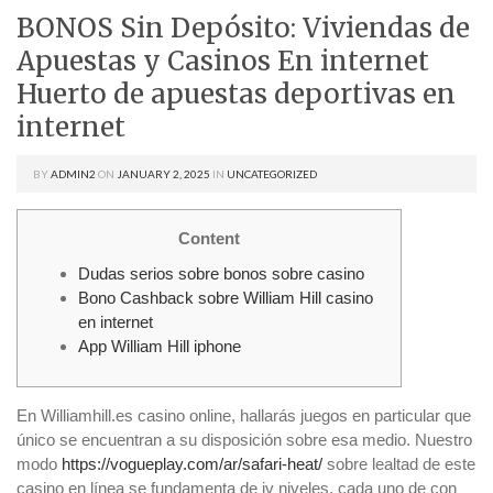
BONOS Sin Depósito: Viviendas de
Apuestas y Casinos En internet
Huerto de apuestas deportivas en
internet
BY
ADMIN2
ON
JANUARY 2, 2025
IN
UNCATEGORIZED
Content
Dudas serios sobre bonos sobre casino
Bono Cashback sobre William Hill casino
en internet
App William Hill iphone
En Williamhill.es casino online, hallarás juegos en particular que
único se encuentran a su disposición sobre esa medio. Nuestro
modo
https://vogueplay.com/ar/safari-heat/
sobre lealtad de este
casino en línea se fundamenta de iv niveles, cada uno de con